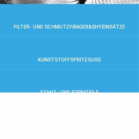
FILTER- UND SCHMUTZ­FÄNGER&SHYEINSÄTZE
KUNSTSTOFF­SPRITZGUSS
STANZ- UND FORMTEILE
KANTEN­SCHUTZPROFILE