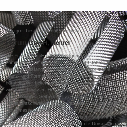
Erfolgreiches Familienunternehmen
Filtrum GmbH, Hemer
Die Filtrum GmbH ist ein erfolgreiches
Familienunternehmen, das seit über 19 Jahren Filter-
und Schmutzfängereinsätze, Kunststoff­spritzteile,
Stanz- und Formteile, sowie Kantenschutz­profile
herstellt. Wir beliefern Kunden weltweit in Bereichen
wie Brauchwasser, Heizungstechnik und
Elektrotechnik. Seit einiger Zeit bieten wir auch
Längsnaht­schweißen an, um größere Filter mit einem
Durchmesser von bis zu 200 mm und einer Länge
von bis zu 750 mm anzubieten. Unser Hauptantrieb
seit der Gründung im Jahr 2004, ist die Umsetzung