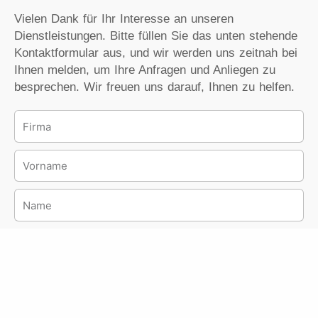
Vielen Dank für Ihr Interesse an unseren
Dienstleistungen. Bitte füllen Sie das unten stehende
Kontaktformular aus, und wir werden uns zeitnah bei
Ihnen melden, um Ihre Anfragen und Anliegen zu
besprechen. Wir freuen uns darauf, Ihnen zu helfen.
F
i
r
A
m
n
a
s
N
p
a
r
m
E
e
e
-
c
M
T
h
a
e
p
i
l
a
N